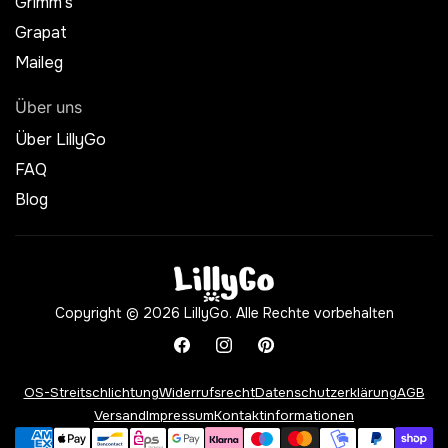
Grimm's
Grapat
Maileg
Über uns
Über LillyGo
FAQ
Blog
Copyright © 2026 LillyGo. Alle Rechte vorbehalten
Facebook
Instagram
Pinterest
OS-Streitschlichtung
Widerrufsrecht
Datenschutzerklärung
AGB
Versand
Impressum
Kontaktinformationen