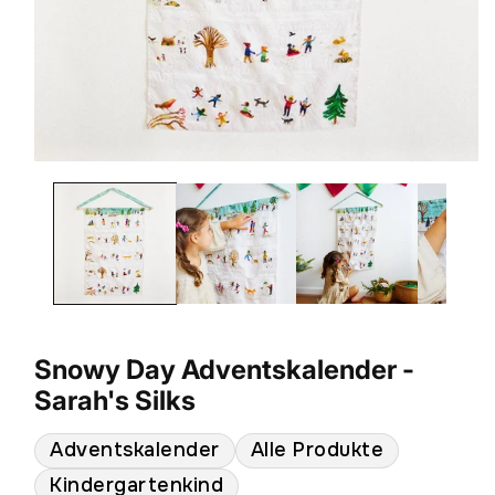
Medien
1
in
Modal
öffnen
Snowy Day Adventskalender -
Sarah's Silks
Adventskalender
Alle Produkte
Kindergartenkind