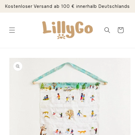
Direkt
Kostenloser Versand ab 100 € innerhalb Deutschlands
zum
Inhalt
Warenkorb
duktinformationen
ingen