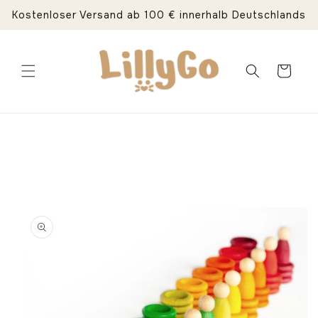
Direkt
Kostenloser Versand ab 100 € innerhalb Deutschlands
zum
Inhalt
Warenkorb
duktinformationen
ingen