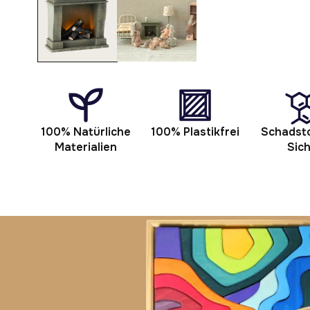
Modal
öffnen
100% Natürliche
100% Plastikfrei
Schadsto
Materialien
Sic