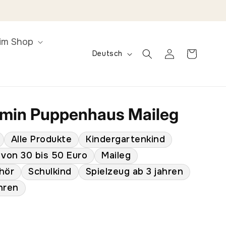
im Shop
S
Einloggen
Warenkorb
Deutsch
p
r
a
c
amin Puppenhaus Maileg
h
e
Alle Produkte
Kindergartenkind
von 30 bis 50 Euro
Maileg
hör
Schulkind
Spielzeug ab 3 jahren
hren