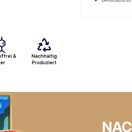
EMPFOHLENES ALTER
ffrei &
Nachhaltig
her
Produziert
NAC