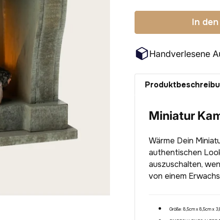
In den
Handverlesene A
Produktbeschreib
Miniatur Kam
Wärme Dein Miniatu
authentischen Look
auszuschalten, wen
von einem Erwachs
Größe: 8,5
cm x 8,5cm x 3